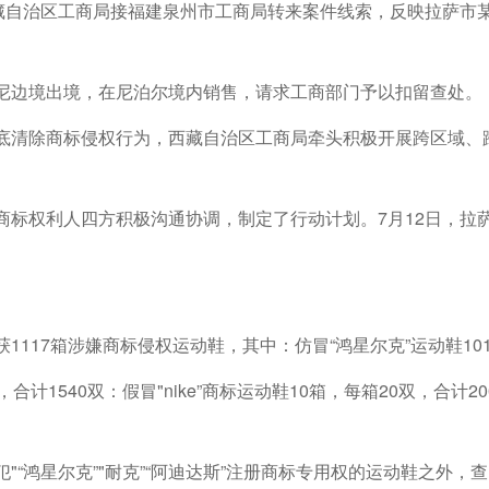
西藏自治区工商局接福建泉州市工商局转来案件线索，反映拉萨市
尼边境出境，在尼泊尔境内销售，请求工商部门予以扣留查处。
底清除商标侵权行为，西藏自治区工商局牵头积极开展跨区域、
商标权利人四方积极沟通协调，制定了行动计划。7月12日，拉
1117箱涉嫌商标侵权运动鞋，其中：仿冒“鸿星尔克”运动鞋101箱，
合计1540双：假冒"nike”商标运动鞋10箱，每箱20双，合计20
"“鸿星尔克”"耐克”“阿迪达斯”注册商标专用权的运动鞋之外，