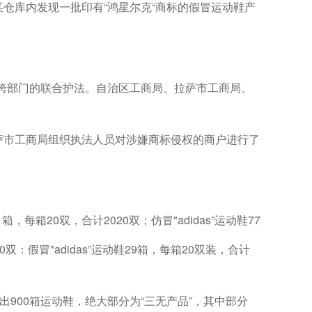
某仓库内发现一批印有“鸿星尔克“商标的假冒运动鞋产
跨部门的联合护法。自治区工商局、拉萨市工商局、
萨市工商局组织执法人员对涉嫌商标侵权的商户进行了
每箱20双，合计2020双；仿冒"adidas”运动鞋77
0双：假冒"adidas”运动鞋29箱，每箱20双装，合计
查出900箱运动鞋，绝大部分为“三无产品”，其中部分