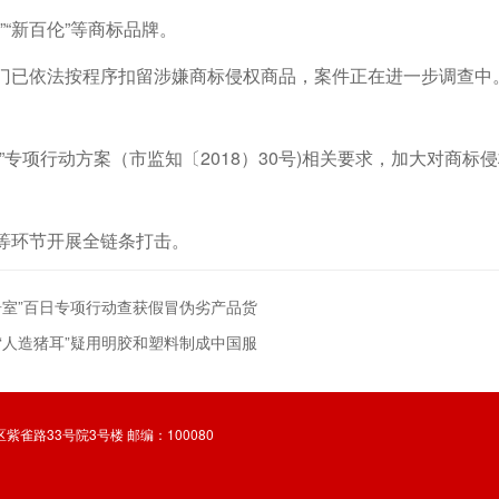
”“新百伦”等商标品牌。
门已依法按程序扣留涉嫌商标侵权商品，案件正在进一步调查中
源”专项行动方案（市监知〔2018）30号)相关要求，加大对商
等环节开展全链条打击。
居室”百日专项行动查获假冒伪劣产品货
“人造猪耳”疑用明胶和塑料制成中国服
淀区紫雀路33号院3号楼 邮编：100080