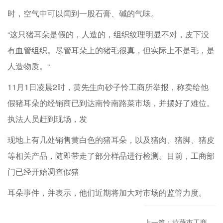
时，空气中可以闻到一股石膏、碱的气味。
“这只猪耳朵是假的，人造的，组织纹理明显不对，皮下没
有血管组织。尽管耳朵上的猪毛很真，但实际上不是毛，是
人造物质。“
11月1日凌晨2时，黄先生向砂子怜工商所举报，称卖给他
假猪耳朵的经销商已到达南怜南路菜市场，并摆好了难位。
执法人员赶到现场，发
现地上有几处销售黄白色的猪耳朵，以及猪肉、猪脚、猪皮
等相关产品，随即带走了部分样品进行检测。目前，工商部
门已经开始凋查假猪
耳朵事件，并表示，他们近期将加大对市场的监管力度。
上一篇：拉萨市工商局查获涉嫌仿冒鸿星尔克等品牌运动