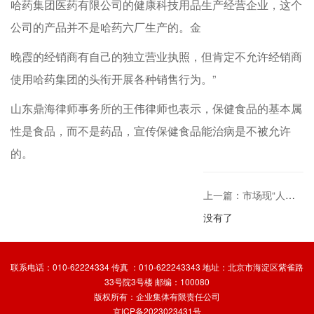
哈药集团医药有限公司的健康科技用品生产经营企业，这个
公司的产品并不是哈药六厂生产的。金
晚霞的经销商有自己的独立营业执照，但肯定不允许经销商
使用哈药集团的头衔开展各种销售行为。”
山东鼎海律师事务所的王伟律师也表示，保健食品的基本属
性是食品，而不是药品，宣传保健食品能治病是不被允许
的。
上一篇：市场现“人造猪耳”疑用明胶和塑料制成中国服
没有了
联系电话：010-62224334 传真 ：010-622243343 地址：北京市海淀区紫雀路
33号院3号楼 邮编：100080
版权所有：企业集体有限责任公司
京ICP备2023023431号