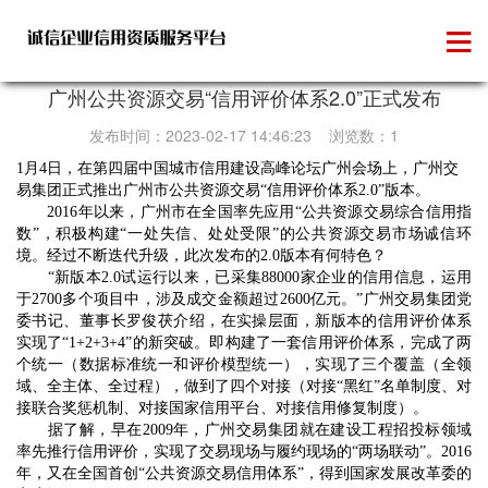
信用承诺
广州公共资源交易“信用评价体系2.0”正式发布
发布时间：2023-02-17 14:46:23 浏览数：1
1月4日，在第四届中国城市信用建设高峰论坛广州会场上，广州交
易集团正式推出广州市公共资源交易“信用评价体系2.0”版本。
2016年以来，广州市在全国率先应用“公共资源交易综合信用指
数”，积极构建“一处失信、处处受限”的公共资源交易市场诚信环
境。经过不断迭代升级，此次发布的2.0版本有何特色？
“新版本2.0试运行以来，已采集88000家企业的信用信息，运用
于2700多个项目中，涉及成交金额超过2600亿元。”广州交易集团党
委书记、董事长罗俊茯介绍，在实操层面，新版本的信用评价体系
实现了“1+2+3+4”的新突破。即构建了一套信用评价体系，完成了两
个统一（数据标准统一和评价模型统一），实现了三个覆盖（全领
域、全主体、全过程），做到了四个对接（对接“黑红”名单制度、对
接联合奖惩机制、对接国家信用平台、对接信用修复制度）。
据了解，早在2009年，广州交易集团就在建设工程招投标领域
率先推行信用评价，实现了交易现场与履约现场的“两场联动”。2016
年，又在全国首创“公共资源交易信用体系”，得到国家发展改革委的