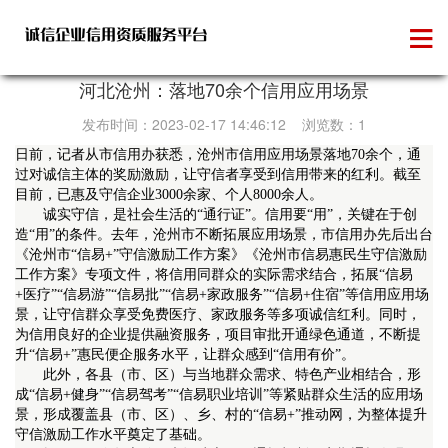
信用承诺
河北沧州：落地70余个信用应用场景
发布时间：2023-02-17 14:46:12 浏览数：1
日前，记者从市信用办获悉，沧州市信用应用场景落地70余个，通
过对诚信主体的奖励激励，让守信者享受到信用带来的红利。截至
目前，已惠及守信企业3000余家、个人8000余人。
诚实守信，是社会生活的“通行证”。信用要“用”，关键在于创
造“用”的条件。去年，沧州市不断拓展应用场景，市信用办先后出台
《沧州市“信易+”守信激励工作方案》《沧州市信易惠民生守信激励
工作方案》专项文件，将信用同群众的实际需求结合，拓展“信易
+医疗”“信易游”“信易批”“信易+家政服务”“信易+住宿”等信用应用场
景，让守信群众享受免费医疗、家政服务等多项诚信红利。同时，
为信用良好的企业提供融资服务，项目审批开通绿色通道，不断提
升“信易+”惠民便企服务水平，让群众感到“信用有价”。
此外，各县（市、区）与当地群众需求、特色产业相结合，形
成“信易+健身”“信易驾考”“信易职业培训”等紧贴群众生活的应用场
景，形成覆盖县（市、区）、乡、村的“信易+”推动网，为整体提升
守信激励工作水平奠定了基础。