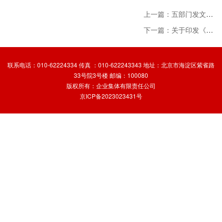
上一篇：五部门发文提升债券市场信用评级质量 发挥机构“看门人”作用
下一篇：关于印发《陕西省“十四五”社会信用体系建设规划》的通知
联系电话：010-62224334 传真 ：010-622243343 地址：北京市海淀区紫雀路
33号院3号楼 邮编：100080
版权所有：企业集体有限责任公司
京ICP备2023023431号