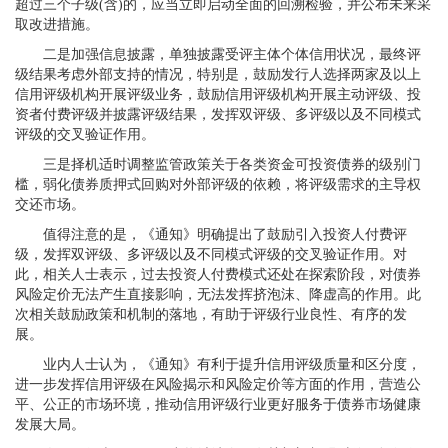
超过三个子级(含)的，应当立即启动全面的回溯检验，并公布未来采
取改进措施。
二是加强信息披露，单独披露受评主体个体信用状况，最终评
级结果考虑外部支持的情况，特别是，鼓励发行人选择两家及以上
信用评级机构开展评级业务，鼓励信用评级机构开展主动评级、投
资者付费评级并披露评级结果，发挥双评级、多评级以及不同模式
评级的交叉验证作用。
三是择机适时调整监管政策关于各类资金可投资债券的级别门
槛，弱化债券质押式回购对外部评级的依赖，将评级需求的主导权
交还市场。
值得注意的是，《通知》明确提出了鼓励引入投资人付费评
级，发挥双评级、多评级以及不同模式评级的交叉验证作用。对
此，相关人士表示，过去投资人付费模式还处在探索阶段，对债券
风险定价无法产生直接影响，无法发挥挤泡沫、降虚高的作用。此
次相关鼓励政策和机制的落地，有助于评级行业良性、有序的发
展。
业内人士认为，《通知》有利于提升信用评级质量和区分度，
进一步发挥信用评级在风险揭示和风险定价等方面的作用，营造公
平、公正的市场环境，推动信用评级行业更好服务于债券市场健康
发展大局。