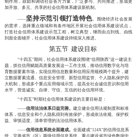
制作用，鼓励和调动社会各方力量，广泛参与、共同推进，形成更
加开放、多元、共享的社会信用体系建设新机制。
坚持示范引领打造特色
——
。
围绕经济社会发展
的需求，选择重点领域和有条件地区开展社会信用体系建设试点，
打造社会信用体系建设示范工程，树立典型，继而由点到线、由线
到面全面铺开，社会信用体系建设持续深入推进。
第五节
建设目标
“十四五”期间，社会信用体系建设围绕“信用陕西”这一建设主
题，抓住信用赋能高质量发展这一工作主线，推动信用数字化与培
育数据要素市场，实现信用信息数量和信用应用规模两个提升，建
立数据要素流通、信息安全管理、新型信用监管、个人隐私保护四
大机制，形成多个重点应用领域示范，提高全社会诚信意识和信用
水平，营造诚实、自律、守信、互信的社会信用环境。
“十四五”时期社会信用体系建设的主要目标是：
——
信用法治体系日益完善。
建立健全信用法规制度和标准
体系，信息安全和个人隐私得到有效保护，形成依法依规、保护权
益、审慎适度、清单管理的法治信用体系。
——
信用信息系统全面建成。
全面建成“124X”的信用信息系
统，完善省市（区）两级信用信息系统。重点建设省市绿色数据中