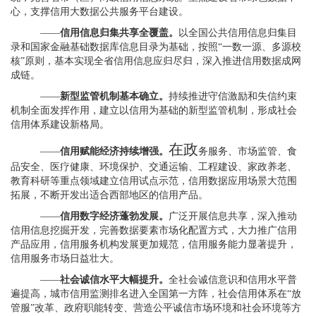
心，支撑信用大数据公共服务平台建设。
——
信用信息归集共享全覆盖。
以全国公共信用信息归集目
录和国家金融基础数据库信息目录为基础，按照“一数一源、多源校
核”原则，基本实现全省信用信息应归尽归，深入推进信用数据成网
成链。
——
新型监管机制基本确立。
持续推进守信激励和失信约束
机制全面发挥作用，建立以信用为基础的新型监管机制，形成社会
信用体系建设新格局。
在政
——
信用赋能经济持续增强。
务服务、市场监管、食
品安全、医疗健康、环境保护、交通运输、工程建设、家政养老、
教育科研等重点领域建立信用试点示范，信用数据应用场景大范围
拓展，不断开发出适合西部地区的信用产品。
——
信用数字经济蓬勃发展。
广泛开展信息共享，深入推动
信用信息挖掘开发，完善数据要素市场化配置方式，大力推广信用
产品应用，信用服务机构发展更加规范，信用服务能力显著提升，
信用服务市场日益壮大。
——
社会诚信水平大幅提升。
全社会诚信意识和信用水平普
遍提高，城市信用监测排名进入全国第一方阵，社会信用体系在“放
管服”改革、政府职能转变、营造公平诚信市场环境和社会环境等方