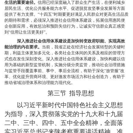
生活的重要途径。
信用已经深度融入了群众生产生活，在便利城乡
居民生活、优化公共服务能力水平、促进脱贫攻坚事业发展等方面
提供了有力支撑。“十四五”时期要更好满足人民群众对更高生活品质
的期待和需求，必须深入推进社会信用体系建设，拓展信用惠民便
企创新应用，有效惩治和预防失信行为，让诚实守信群众真正感受
到“信用让生活更美好”。
深入推进社会信用体系建设是加快转变政府职能、实现高效
能治理的内在要求。
当前，我省正处在经济社会发展转型的关键时
期，利益主体更加多元化，各类社会主体间的关系及相应的管理方
式也在发生深刻变化。深入推进社会信用体系建设，加快构建以信
用为基础的新型监管机制，实施分级分类监管，推动社会治理措施
与监管手段覆盖事前、事中、事后全流程，有助于深化“放管服”改
革、优化提升营商环境、更好激发市场活力和社会创造力，有助于
推动省域治理体系和治理能力现代化。
第三节
指导思想
以习近平新时代中国特色社会主义思想
为指导，深入贯彻落实党的十九大和十九届
二中、三中、四中、五中全会精神，全面落
实习近平总书记来陕考察重要讲话精神，准