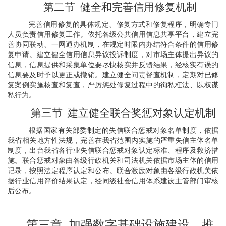
第二节
健全和完善信用修复机制
完善信用修复的具体规定、修复方式和修复程序，明确专门
人员负责信用修复工作。依托各级公共信用信息共享平台，建立完
善协同联动、一网通办机制，在规定时限内办结符合条件的信用修
复申请。建立健全信用信息异议投诉制度，对市场主体提出异议的
信息，信息提供和采集单位要尽快核实并反馈结果，经核实有误的
信息要及时予以更正或撤销。建立健全问责督查机制，定期对已修
复案例实施核查和复查，严厉惩处修复过程中的徇私枉法、以权谋
私行为。
第三节
建立健全联合奖惩对象认定机制
根据国家有关部委制定的失信联合惩戒对象名单制度，依据
我省相关地方性法规，完善在我省范围内实施的严重失信主体名单
制度，出台我省各行业失信联合惩戒对象认定标准、程序及救济措
施。联合惩戒对象由各级行政机关和司法机关依据市场主体的信用
记录，按照法定程序认定和公布。联合激励对象由各级行政机关依
据行业信用评价结果认定，经同级社会信用体系建设主管部门审核
后公布。
第三章
加强数字基础设施建设，推