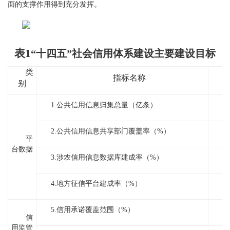
面的支撑作用得到充分发挥。
表
1
“十四五”社会信用体系建设主要建设目标
类
2
指标名称
别
1.公共信用信息归集总量（亿条）
2.公共信用信息共享部门覆盖率（%）
平
台数据
3.涉农信用信息数据库建成率（%）
4.地方征信平台建成率（%）
5.信用承诺覆盖范围（%）
信
用监管