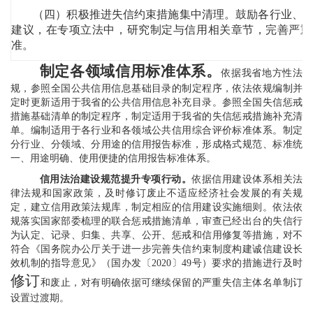
（四）积极推进失信约束措施集中清理。鼓励各行业、
建议，在专项立法中，研究制定与信用相关章节，完善严重
准。
制定各领域信用标准体系。
依据我省地方性法
规，参照全国公共信用信息基础目录的制定程序，依法依规编制并
定时更新适用于我省的公共信用信息补充目录。参照全国失信惩戒
措施基础清单的制定程序，制定适用于我省的失信惩戒措施补充清
单。编制适用于各行业和各领域公共信用综合评价标准体系。制定
分行业、分领域、分用途的信用报告标准，形成格式规范、标准统
一、用途明确、使用便捷的信用报告标准体系。
信用法治建设规范提升专项行动。
依据信用建设体系相关法
律法规和国家政策，及时修订废止不适应经济社会发展的有关规
定，建立信用政策法规库，制定相应的信用建设实施细则。依法依
规落实国家部委梳理的联合惩戒措施清单，审查已经出台的失信行
为认定、记录、归集、共享、公开、惩戒和信用修复等措施，对不
符合《国务院办公厅关于进一步完善失信约束制度构建诚信建设长
效机制的指导意见》（国办发〔2020〕49号）要求的措施进行及时
修订
和废止，对有明确依据可继续保留的严重失信主体名单制订
设置过渡期。