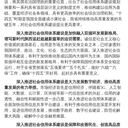
设，将其摆在治国理政的重要位置，出台了社会信用体系建设规划
纲要和一系列具有顶层设计意义的制度文件，推动构建以信用为基
础、覆盖经济社会各领域、具有更高效率的社会综合治理机制。“十
四五”时期是我国全面建成小康社会，我省持续推动高质量发展的关
键五年，对社会信用体系建设提出更高要求。
深入推进社会信用体系建设是加快融入双循环发展新格局、
谱写新时代陕西追赶超越新篇章的迫切需要。
诚信是社会主义核心
价值观的道德基石，信用是市场主体的安身立命之本，已经渗透到
我国经济、政治、文化、社会、生态的方方面面。深入推进社会信
用体系建设，有利于加快推动形成以国内大循环为主体、国内国际
双循环相互促进的新发展格局，有利于保障我国经济体系安全稳定
运行，对于全省贯彻落实“五项要求”“五个扎实”，做好“六稳”“六
保”工作，确保“十四五”开好局、起好步具有重要意义。
深入推进社会信用体系建设是大力发展数字经济、推动高质
量发展的有力举措。
市场经济首先是信用经济，伴随着5G、人工智
能、大数据、云计算、区块链等新一代信息技术的兴起，信用的渗
透性、融合性和赋能性进一步凸显。深入推进社会信用体系建设，
全面加快信用信息共享平台建设，有利于推动信用信息深度开发利
用，促进信用经济发展，推动数字政府、数字社会建设，防范化解
重大风险，破解中小企业融资难题。
深入推进社会信用体系建设是保障和改善民生、创造高品质