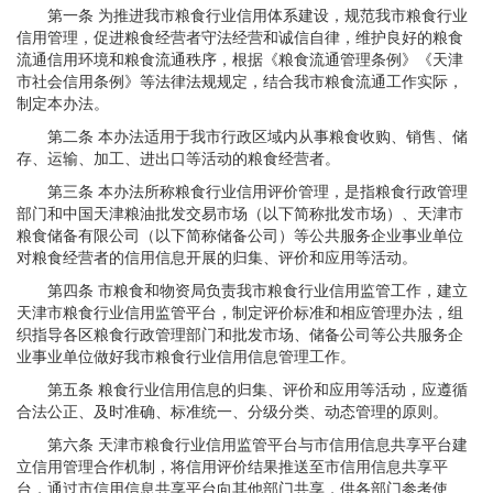
第一条 为推进我市粮食行业信用体系建设，规范我市粮食行业
信用管理，促进粮食经营者守法经营和诚信自律，维护良好的粮食
流通信用环境和粮食流通秩序，根据《粮食流通管理条例》《天津
市社会信用条例》等法律法规规定，结合我市粮食流通工作实际，
制定本办法。
第二条 本办法适用于我市行政区域内从事粮食收购、销售、储
存、运输、加工、进出口等活动的粮食经营者。
第三条 本办法所称粮食行业信用评价管理，是指粮食行政管理
部门和中国天津粮油批发交易市场（以下简称批发市场）、天津市
粮食储备有限公司（以下简称储备公司）等公共服务企业事业单位
对粮食经营者的信用信息开展的归集、评价和应用等活动。
第四条 市粮食和物资局负责我市粮食行业信用监管工作，建立
天津市粮食行业信用监管平台，制定评价标准和相应管理办法，组
织指导各区粮食行政管理部门和批发市场、储备公司等公共服务企
业事业单位做好我市粮食行业信用信息管理工作。
第五条 粮食行业信用信息的归集、评价和应用等活动，应遵循
合法公正、及时准确、标准统一、分级分类、动态管理的原则。
第六条 天津市粮食行业信用监管平台与市信用信息共享平台建
立信用管理合作机制，将信用评价结果推送至市信用信息共享平
台，通过市信用信息共享平台向其他部门共享，供各部门参考使