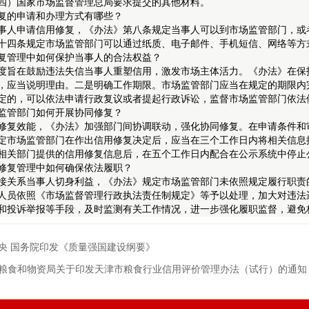
四）国家市场监督管理总局要求提交的其他材料。
复的申请和办理方式有哪些？
申请信用修复，《办法》第八条规定当事人可以到市场监管部门，或者
十四条规定市场监管部门可以通过纸质、电子邮件、手机短信、网络等方
复管理中如何保护当事人的合法权益？
在鼓励违法失信当事人重塑信用，激发市场主体活力。《办法》在保护
，应当说明理由。二是明确工作期限。市场监管部门应当在规定的期限内
定的，可以依法申请行政复议或者提起行政诉讼，监督市场监管部门依法
监管部门如何开展协同修复？
效能，《办法》加强部门间协调联动，强化协同修复。在申请条件和审
定市场监管部门在作出信用修复决定后，应当在三个工作日内将相关信息
相关部门提供的信用修复信息后，在五个工作日内配合在公示系统中停止公
修复管理中如何确保依法履职？
系当事人切身利益，《办法》规定市场监管部门未依照规定履行职责的
人员依照《市场监督管理行政执法责任制规定》等予以处理，加大对违法
和投诉举报等手段，及时监测有关工作情况，进一步强化履职监督，避免
央 国务院印发《质量强国建设纲要》
粮食和物资局关于印发天津市粮食行业信用评价管理办法（试行）的通知