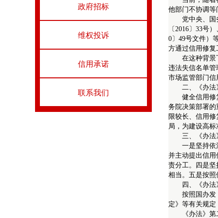
政府招标
他部门不协调等
党中央、国务院
〔2016〕33
维权投诉
0〕49号文件
方通过信用修复
在这种背景下，
信用承诺
违法失信名单管
市场监管部门信
二、《办法
联系我们
健全信用修复制
务院决策部署的
限较长、信用修
局，为建设高标
三、《办法
一是坚持依法依
并主动提出信用
责分工。四是坚
相当。五是按照
四、《办法
按照国办发〔2
定》等有关规定
《办法》第二条