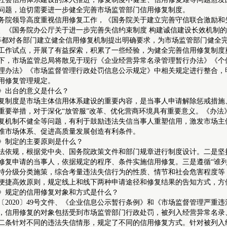
问题，迫切需要进一步健全完善市场监管部门信用修复制度。
领导高度重视信用修复工作，《国务院关于建立完善守信联合激励和失
号）、《国务院办公厅关于进一步完善失信约束制度 构建诚信建设长效机制的指
）等都对各部门建立健全信用修复机制提出明确要求，为市场监管部门健全
工作试点，开展了有益探索，积累了一些经验，为健全完善信用修复制度
市场监管总局将散见于现行《企业经营异常名录管理暂行办法》《个体
理办法》《市场监督管理行政处罚信息公示规定》中相关规定进行整合，
用修复管理规定。
》出台的意义是什么？
度是市场主体信用体系建设的重要内容，是当事人申请解除惩戒措施、
重要举措，对于深化“放管服”改革、优化营商环境具有重要意义。《办
复机制不健全等问题，有利于鼓励违法失信当事人重塑信用，激发市场主
准市场体系、促进高质量发展创造有利条件。
》制定的主要原则是什么？
规，根据党中央、国务院政策文件和部门规章进行制度设计。二是坚持
修复申请的当事人，依据规定的程序、条件实施信用修复。三是遵循“谁
持分级分类施策，综合考量违法失信行为的性质、情节和社会危害程度等
便捷高效原则，规定线上和线下两种申请途径和修复结果的告知方式，方
》规定的信用修复对象和方式是什么？
020〕49号文件、《企业信息公示暂行条例》和《市场监督管理严重
，信用修复的对象包括受到市场监管部门行政处罚，被列入经营异常名录
针对不同的违法失信情形，规定了不同的信用修复方式。针对被列入经