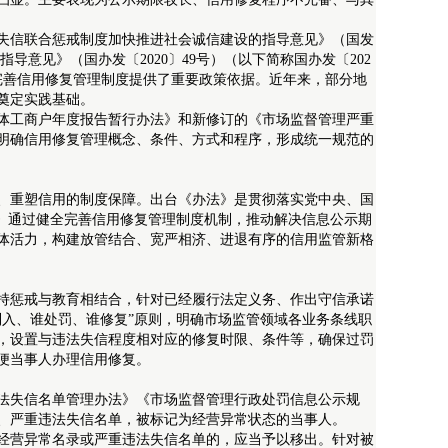
信联合惩戒制度加快推进社会诚信建设的指导意见》（国发
导意见》（国办发〔2020〕49号）（以下简称国办发〔202
完善信用修复管理制度提供了重要政策依据。近年来，部分地
奠定实践基础。
工商户年度报告暂行办法》和新修订的《市场监督管理严重
明确信用修复管理概念、条件、方式和程序，形成统一规范的
重塑信用的制度保障。出台《办法》是贯彻落实党中央、国
法》通过健全完善信用修复管理制度机制，推动解决信息公示期
体活力，构建放管结合、宽严相济、进退有序的信用监管新格
惩戒与教育相结合，针对已经履行法定义务、作出守信承诺
列入、谁处罚、谁修复”原则，明确市场监管领域各业务条线职
，设置与违法失信程度相对应的修复时限、条件等，确保过罚
便当事人办理信用修复。
违法失信名单管理办法》《市场监督管理行政处罚信息公示规
、严重违法失信名单，被标记为经营异常状态的当事人。
营异常名录或严重违法失信名单的，应当予以移出。针对被