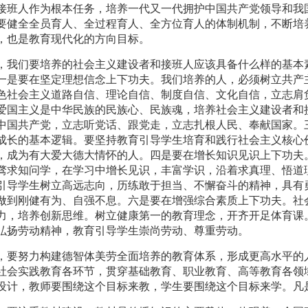
接班人作为根本任务，培养一代又一代拥护中国共产党领导和我
要健全全员育人、全过程育人、全方位育人的体制机制，不断培
，也是教育现代化的方向目标。
，我们要培养的社会主义建设者和接班人应该具备什么样的基本
一是要在坚定理想信念上下功夫。我们培养的人，必须树立共产
色社会主义道路自信、理论自信、制度自信、文化自信，立志肩
爱国主义是中华民族的民族心、民族魂，培养社会主义建设者和
中国共产党，立志听党话、跟党走，立志扎根人民、奉献国家。
成长的基本逻辑。要坚持教育引导学生培育和践行社会主义核心
，成为有大爱大德大情怀的人。四是要在增长知识见识上下功夫
骛求知问学，在学习中增长见识，丰富学识，沿着求真理、悟道
引导学生树立高远志向，历练敢于担当、不懈奋斗的精神，具有
做到刚健有为、自强不息。六是要在增强综合素质上下功夫。社
力，培养创新思维。树立健康第一的教育理念，开齐开足体育课
弘扬劳动精神，教育引导学生崇尚劳动、尊重劳动。
，要努力构建德智体美劳全面培养的教育体系，形成更高水平的
社会实践教育各环节，贯穿基础教育、职业教育、高等教育各领
设计，教师要围绕这个目标来教，学生要围绕这个目标来学。凡