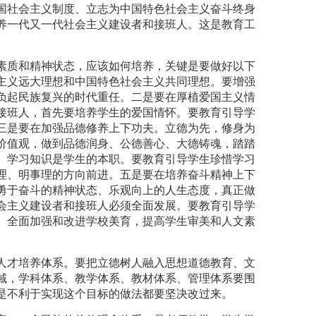
国社会主义制度、立志为中国特色社会主义奋斗终身
养一代又一代社会主义建设者和接班人。这是教育工
素质和精神状态，应该如何培养，关键是要做好以下
主义远大理想和中国特色社会主义共同理想。要增强
负起民族复兴的时代重任。二是要在厚植爱国主义情
接班人，首先要培养学生的爱国情怀。要教育引导学
三是要在加强品德修养上下功夫。立德为先，修身为
价值观，做到品德润身、公德善心、大德铸魂，踏踏
。学习知识是学生的本职。要教育引导学生珍惜学习
理、明事理的方向前进。五是要在培养奋斗精神上下
勇于奋斗的精神状态、乐观向上的人生态度，真正做
会主义建设者和接班人必须全面发展。要教育引导学
。全面加强和改进学校美育，提高学生审美和人文素
人才培养体系。要把立德树人融入思想道德教育、文
域，学科体系、教学体系、教材体系、管理体系要围
是不利于实现这个目标的做法都要坚决改过来。