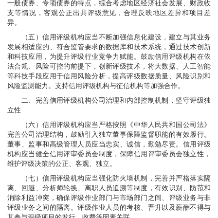
一般债券、专项债券的特点，综合考虑地区经济社会发展、财政收
支等情况，客观公正出具评级意见，合理反映地区差异和项目差
异。
（五）信用评级机构应当不断加强信息化建设，建立与其业务
发展相适应的、符合监管要求的数据库和技术系统，通过技术创新
和科技应用，为提升评级行业竞争力赋能。鼓励信用评级机构在依
法合规、风险可控的前提下，创新评级技术，将大数据、人工智能
等科技手段应用于信用风险分析，提高评级数据质量、风险识别和
风险监测能力。支持信用评级机构与征信机构等加强合作。
二、完善信用评级机构公司治理和内部控制机制，坚守评级独
立性
（六）信用评级机构应当严格按照《中华人民共和国公司法》
完善公司治理结构，鼓励引入独立董事保障监督职能的有效履行。
董事、监事和高级管理人员应当忠实、诚信，勤勉尽责。信用评级
机构应当健全信用评审委员会制度，保障信用评审委员会独立性，
维护评级决策的公正、客观、独立。
（七）信用评级机构应当强化防火墙机制，完善并严格落实隔
离、回避、分析师轮换、离职人员追溯等制度，有效识别、防范和
消除利益冲突，确保评级作业部门与市场部门之间、评级业务与非
评级业务之间的隔离。评级作业人员的考核、晋升以及薪酬不得与
其参与评级项目的发行、收费等因素关联。