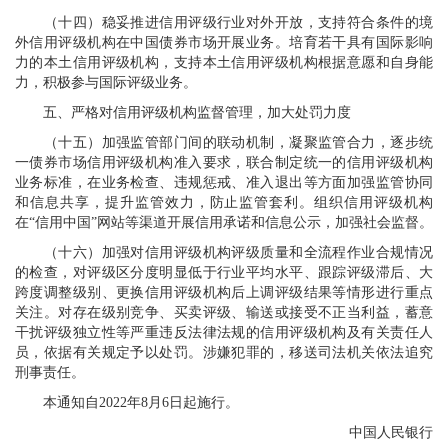
（十四）稳妥推进信用评级行业对外开放，支持符合条件的境
外信用评级机构在中国债券市场开展业务。培育若干具有国际影响
力的本土信用评级机构，支持本土信用评级机构根据意愿和自身能
力，积极参与国际评级业务。
五、严格对信用评级机构监督管理，加大处罚力度
（十五）加强监管部门间的联动机制，凝聚监管合力，逐步统
一债券市场信用评级机构准入要求，联合制定统一的信用评级机构
业务标准，在业务检查、违规惩戒、准入退出等方面加强监管协同
和信息共享，提升监管效力，防止监管套利。组织信用评级机构
在“信用中国”网站等渠道开展信用承诺和信息公示，加强社会监督。
（十六）加强对信用评级机构评级质量和全流程作业合规情况
的检查，对评级区分度明显低于行业平均水平、跟踪评级滞后、大
跨度调整级别、更换信用评级机构后上调评级结果等情形进行重点
关注。对存在级别竞争、买卖评级、输送或接受不正当利益，蓄意
干扰评级独立性等严重违反法律法规的信用评级机构及有关责任人
员，依据有关规定予以处罚。涉嫌犯罪的，移送司法机关依法追究
刑事责任。
本通知自2022年8月6日起施行。
中国人民银行