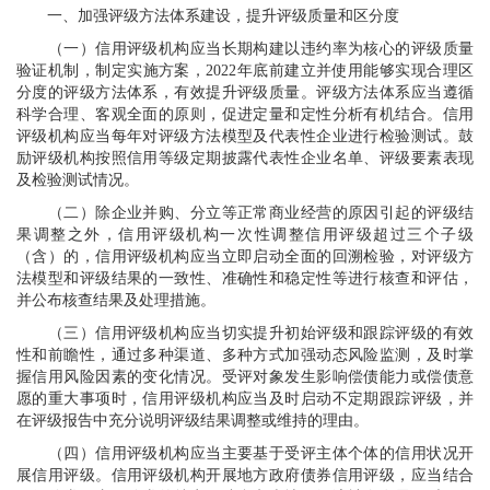
一、加强评级方法体系建设，提升评级质量和区分度
（一）信用评级机构应当长期构建以违约率为核心的评级质量
验证机制，制定实施方案，2022年底前建立并使用能够实现合理区
分度的评级方法体系，有效提升评级质量。评级方法体系应当遵循
科学合理、客观全面的原则，促进定量和定性分析有机结合。信用
评级机构应当每年对评级方法模型及代表性企业进行检验测试。鼓
励评级机构按照信用等级定期披露代表性企业名单、评级要素表现
及检验测试情况。
（二）除企业并购、分立等正常商业经营的原因引起的评级结
果调整之外，信用评级机构一次性调整信用评级超过三个子级
（含）的，信用评级机构应当立即启动全面的回溯检验，对评级方
法模型和评级结果的一致性、准确性和稳定性等进行核查和评估，
并公布核查结果及处理措施。
（三）信用评级机构应当切实提升初始评级和跟踪评级的有效
性和前瞻性，通过多种渠道、多种方式加强动态风险监测，及时掌
握信用风险因素的变化情况。受评对象发生影响偿债能力或偿债意
愿的重大事项时，信用评级机构应当及时启动不定期跟踪评级，并
在评级报告中充分说明评级结果调整或维持的理由。
（四）信用评级机构应当主要基于受评主体个体的信用状况开
展信用评级。信用评级机构开展地方政府债券信用评级，应当结合