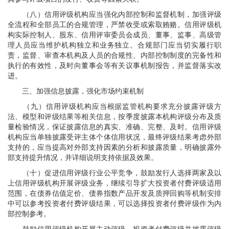
（八）信用评级机构应当强化内部控制和监督机制，加强评级
全流程和全部员工的合规管理，严禁收受或索取贿赂。信用评级机
构实际控制人、股东、信用评审委员会成员、董事、监事、高级管
理人员应当维护机构独立和业务独立。合规部门应当切实履行职
责，监督、审查本机构及人员的合规性、内部控制制度的完备性和
执行的有效性，及时向董事会等有关议事机制报告，并监督落实改
进。
三、加强信息披露，强化市场约束机制
（九）信用评级机构应当根据监管机构要求充分披露评级方
法、模型和评级结果等相关信息，按季度披露本机构评级分布及质
量检验情况，保证披露信息的真实、准确、完整、及时。信用评级
机构应当单独披露受评主体个体信用状况，最终评级结果考虑外部
支持的，应当提高对外部支持因素的分析和披露质量，明确披露外
部支持提升情况，并详细说明支持依据及效果。
（十）促进信用评级行业公平竞争，鼓励发行人选择两家及以
上信用评级机构开展评级业务，继续引导扩大投资者付费评级适用
范围，在债券估值定价、债券指数产品开发及质押回购等机制安排
中可以参考投资者付费评级结果，可以选择投资者付费评级作为内
部控制参考。