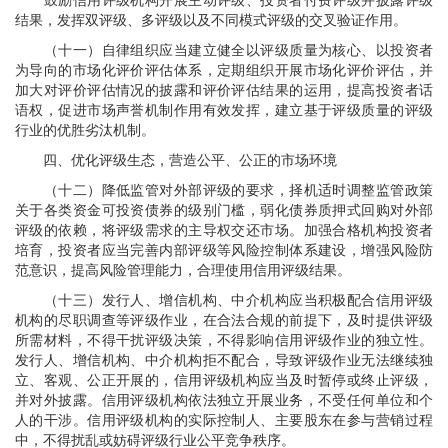
鼓励信用评级机构开展主动评级、投资者付费评级并披露评级
结果，发挥双评级、多评级以及不同模式评级的交叉验证作用。
（十一）自律组织应当建立健全以评级质量为核心、以投资者
为导向的市场化评价评估体系，定期组织开展市场化评价评估，并
加大对评价评估情况的披露和评价评估结果的运用，提高投资者话
语权，促进市场声誉机制作用有效发挥，建立基于评级质量的评级
行业的优胜劣汰机制。
四、优化评级生态，营造公平、公正的市场环境
（十二）降低监管对外部评级的要求，择机适时调整监管政策
关于各类资金可投资债券的级别门槛，弱化债券质押式回购对外部
评级的依赖，将评级需求的主导权交还市场。加强合格机构投资者
培育，投资者应当完善内部评级等风险控制体系建设，增强风险防
范意识，提高风险管理能力，合理使用信用评级结果。
（十三）发行人、增信机构、中介机构应当积极配合信用评级
机构的尽职调查等评级作业，在合法合规的前提下，及时提供评级
所需材料，不得干扰评级决策，不得影响信用评级作业的独立性。
发行人、增信机构、中介机构拒不配合，导致评级作业无法继续独
立、客观、公正开展的，信用评级机构应当及时暂停或终止评级，
并对外披露。信用评级机构依法独立开展业务，不受任何单位和个
人的干涉。信用评级机构的实际控制人、主要股东在参与营销过程
中，不得扰乱或妨碍评级行业公平竞争秩序。